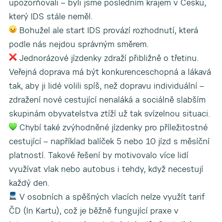
upozorňovali – byli jsme posledním krajem v Česku,
který IDS stále neměl.
Bohužel ale start IDS provází rozhodnutí, která
podle nás nejdou správným směrem.
Jednorázové jízdenky zdraží přibližně o třetinu.
Veřejná doprava má být konkurenceschopná a lákavá
tak, aby ji lidé volili spíš, než dopravu individuální –
zdražení nové cestující nenaláká a sociálně slabším
skupinám obyvatelstva ztíží už tak svízelnou situaci.
Chybí také zvýhodněné jízdenky pro příležitostné
cestující – například balíček 5 nebo 10 jízd s měsíční
platností. Takové řešení by motivovalo více lidí
využívat vlak nebo autobus i tehdy, když necestují
každý den.
V osobních a spěšných vlacích nelze využít tarif
ČD (In Kartu), což je běžně fungující praxe v