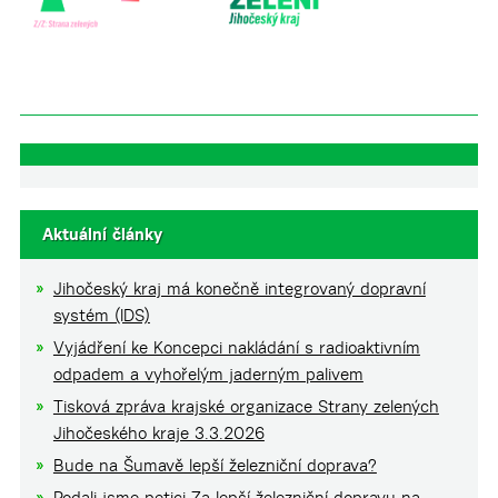
Aktuální články
Jihočeský kraj má konečně integrovaný dopravní
systém (IDS)
Vyjádření ke Koncepci nakládání s radioaktivním
odpadem a vyhořelým jaderným palivem
Tisková zpráva krajské organizace Strany zelených
Jihočeského kraje 3.3.2026
Bude na Šumavě lepší železniční doprava?
Podali jsme petici Za lepší železniční dopravu na