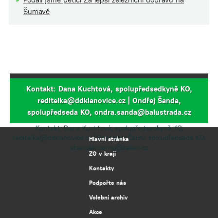
Šumavě
Kontakt: Dana Kuchtová, spolupředsedkyně KO,
reditelka@ddklanovice.cz | Ondřej Šanda,
spolupředseda KO, ondra.sanda@balustrada.cz
Kontakt: Dana Kuchtová, spolupředsedkyně KO,
reditelka@ddklanovice.cz | Stanislav Černý, spolupředseda KO,
Hlavní stránka
stanislav.cerny@zeleni.cz
ZO v kraji
Kontakty
Podpořte nás
Volební archiv
Akce