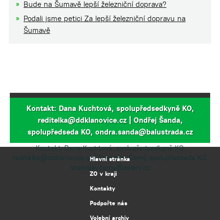
Bude na Šumavě lepší železniční doprava?
Podali jsme petici Za lepší železniční dopravu na
Šumavě
Kontakt: Dana Kuchtová, spolupředsedkyně KO,
reditelka@ddklanovice.cz | Ondřej Šanda,
spolupředseda KO, ondra.sanda@balustrada.cz
Kontakt: Dana Kuchtová, spolupředsedkyně KO,
reditelka@ddklanovice.cz | Stanislav Černý, spolupředseda KO,
Hlavní stránka
stanislav.cerny@zeleni.cz
ZO v kraji
Kontakty
Podpořte nás
Volební archiv