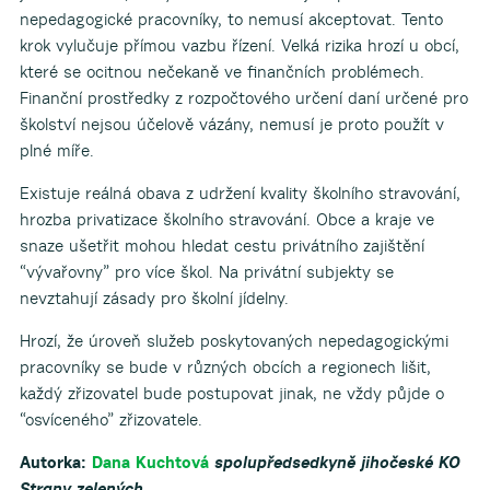
nepedagogické pracovníky, to nemusí akceptovat. Tento
krok vylučuje přímou vazbu řízení. Velká rizika hrozí u obcí,
které se ocitnou nečekaně ve finančních problémech.
Finanční prostředky z rozpočtového určení daní určené pro
školství nejsou účelově vázány, nemusí je proto použít v
plné míře.
Existuje reálná obava z udržení kvality školního stravování,
hrozba privatizace školního stravování. Obce a kraje ve
snaze ušetřit mohou hledat cestu privátního zajištění
“vývařovny” pro více škol. Na privátní subjekty se
nevztahují zásady pro školní jídelny.
Hrozí, že úroveň služeb poskytovaných nepedagogickými
pracovníky se bude v různých obcích a regionech lišit,
každý zřizovatel bude postupovat jinak, ne vždy půjde o
“osvíceného” zřizovatele.
Autorka:
Dana Kuchtová
spolupředsedkyně jihočeské KO
Strany zelených