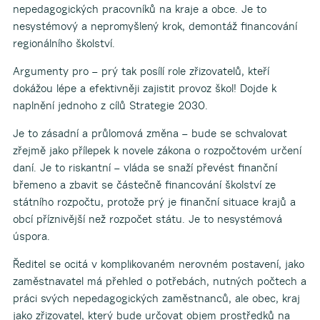
nepedagogických pracovníků na kraje a obce. Je to
nesystémový a nepromyšlený krok, demontáž financování
regionálního školství.
Argumenty pro – prý tak posílí role zřizovatelů, kteří
dokážou lépe a efektivněji zajistit provoz škol! Dojde k
naplnění jednoho z cílů Strategie 2030.
Je to zásadní a průlomová změna – bude se schvalovat
zřejmě jako přílepek k novele zákona o rozpočtovém určení
daní. Je to riskantní – vláda se snaží převést finanční
břemeno a zbavit se částečně financování školství ze
státního rozpočtu, protože prý je finanční situace krajů a
obcí příznivější než rozpočet státu. Je to nesystémová
úspora.
Ředitel se ocitá v komplikovaném nerovném postavení, jako
zaměstnavatel má přehled o potřebách, nutných počtech a
práci svých nepedagogických zaměstnanců, ale obec, kraj
jako zřizovatel, který bude určovat objem prostředků na