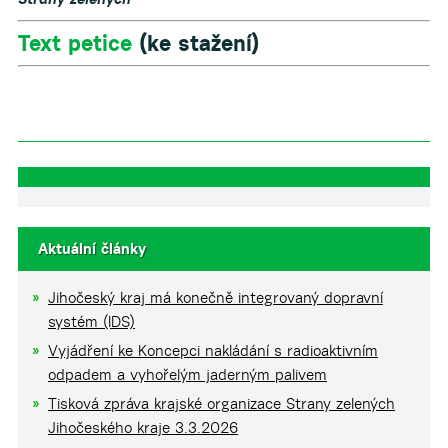
Text petice
(ke stažení)
Aktuální články
Jihočeský kraj má konečně integrovaný dopravní
systém (IDS)
Vyjádření ke Koncepci nakládání s radioaktivním
odpadem a vyhořelým jaderným palivem
Tisková zpráva krajské organizace Strany zelených
Jihočeského kraje 3.3.2026