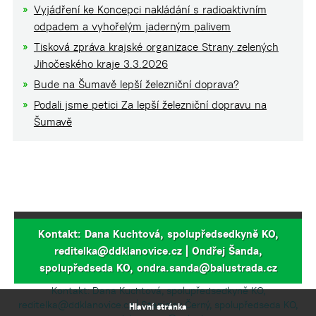
Vyjádření ke Koncepci nakládání s radioaktivním
odpadem a vyhořelým jaderným palivem
Tisková zpráva krajské organizace Strany zelených
Jihočeského kraje 3.3.2026
Bude na Šumavě lepší železniční doprava?
Podali jsme petici Za lepší železniční dopravu na
Šumavě
Kontakt: Dana Kuchtová, spolupředsedkyně KO,
reditelka@ddklanovice.cz | Ondřej Šanda,
spolupředseda KO, ondra.sanda@balustrada.cz
Kontakt: Dana Kuchtová, spolupředsedkyně KO,
reditelka@ddklanovice.cz | Stanislav Černý, spolupředseda KO,
Hlavní stránka