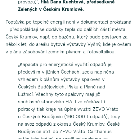
provozu)“,
říká Dana Kuchtová, předsedkyně
Zelených v Českém Krumlově.
Poptávka po tepelné energii není v dokumentaci prokázaná
– předpokládají se dodávky tepla do dalších částí města
Český Krumlov, např. do bazénu, který bude postaven za
několik let, do areálu bytové výstavby Vyšný, kde je ovšem
v plánu zásobování zemním plynem a fotovoltaikou.
„Kapacita pro energetické využití odpadů je,
především v jižních Čechách, zcela naplněna
vzhledem k plánům výstavby spaloven v
Českých Budějovicích, Písku a Plané nad
Lužnicí. Všechny tyto spalovny mají již
souhlasné stanovisko EIA. Lze očekávat i
politický tlak kraje na úplné využití ZEVO Vráto
u Českých Budějovic (160 000 t odpadů), tedy
na svoz odpadů z okresu Český Krumlov, České
Budějovice atd. do ZEVO Vráto. Carthamus
zatím jako jediný, na rozdíl od spaloven ve