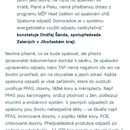
Vrátě, Plané a Písku, nemá přislíbenou dotaci z
programu MŽP Heat (odklon od spalování uhlí).
Spalovna odpadů Domoradice je v systému
energetického využití odpadu nadbytečná,“
konstatuje Ondřej Šanda, spolupředseda
Zelených v Jihočeském kraji.
Nevíme přesně, co se bude spalovat, ale přesto
zpracovatel dokumentace dochází k závěru, že spalování
upraveného odpadu nebo TAP nemá negativní vliv ani na
životní prostředí, ani na obyvatele a jejich zdraví. Každá
spalovna odpadů je však zařízením, které do ovzduší
uvolňuje PFAS, dioxiny, těžké kovy a mikroplasty. Např.
PFAS jsou karcinogeny, snižují plodnost u žen, poškozují
imunitní a endokrinní systém. V pevných odpadech ze
spalovny jsou životu nebezpečné látky – ve škváře např.
PFAS, bromované dioxiny, v popílku těžké kovy, PCB,
chlorované dioxiny. Předpokládaná produkce odpadů po