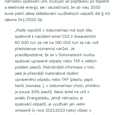
náhradou spalování uhlí, zvyšující se poptávkou po tepelné
a elektrické energii, ale i skutečností, že od roku 2030
bude platit zákaz skládkování využitelných odpadů dle § 40
zákona 541/2020 Sb.
„Podle výpočtů v dokumentaci má dojít díky
spalovně k navýšení emisí CO2 z dosavadních
60 000 tun za rok na 190 000 tun za rok, což
představuje významný nárůst. Je
pravděpodobné, že se v Domoradicích budou
spalovat upravené odpady nebo TAP s velkým
podílem plastů. Podrobnější informace o tom,
jaké je přesnější materiálové složení
upraveného odpadu nebo TAP (plasty, papír,
textil, biomasa..), v dokumentaci chybí, zmíněno
je pouze 30% plastů. Navíc kotel na uhlí v
areálu Energobloku, jehož náhradou je
spalování odpadů, je využíván jen velmi
omezeně (v roce 2021-2023 nebyl vůbec v