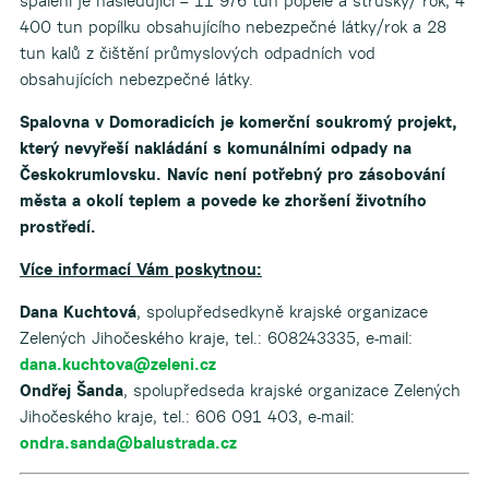
spálení je následující – 11 976 tun popele a strusky/ rok, 4
400 tun popílku obsahujícího nebezpečné látky/rok a 28
tun kalů z čištění průmyslových odpadních vod
obsahujících nebezpečné látky.
Spalovna v Domoradicích je komerční soukromý projekt,
který nevyřeší nakládání s komunálními odpady na
Českokrumlovsku. Navíc není potřebný pro zásobování
města a okolí teplem a povede ke zhoršení životního
prostředí.
Více informací Vám poskytnou:
Dana Kuchtová
, spolupředsedkyně krajské organizace
Zelených Jihočeského kraje, tel.: 608243335, e-mail:
dana.kuchtova@zeleni.cz
Ondřej Šanda
, spolupředseda krajské organizace Zelených
Jihočeského kraje, tel.: 606 091 403, e-mail:
ondra.sanda@balustrada.cz