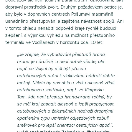
dopravní prostředek zvolit. Druhým požadavkem petice je,
aby bylo v dopravních centrech Pošumaví maximálně
usnadněno přestupování a zajištěna návaznost spojů. Ani
v tomto ohledu nenabízí odpověď kraje rychlé budoucí
zlepšení, s výjimkou výhledu na možnost přestupního
terminálu ve Vodňanech v horizontu cca. 10 let.
„
Je zřejmé, že vybudování přestupů hrana-
hrana je náročné, a není nutné všude, ale
např. ve Volyni by měl být přesun
autobusových stání k vlakovému nádraží dobře
možný. Někde by pomohlo u vlaku alespoň zřídit
autobusovou zastávku, např. ve Vimperku.
Tam, kde není přestup hrana-hrana reálný, by
se měl kraj zasadit alespoň o lepší propojenost
autobusových a železničních nádraží drobnými
opatřeními typu umístění odjezdových tabulí,
směrovek pro lepší orientaci cestujících apod.
“,