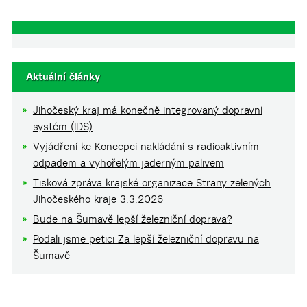
Aktuální články
Jihočeský kraj má konečně integrovaný dopravní
systém (IDS)
Vyjádření ke Koncepci nakládání s radioaktivním
odpadem a vyhořelým jaderným palivem
Tisková zpráva krajské organizace Strany zelených
Jihočeského kraje 3.3.2026
Bude na Šumavě lepší železniční doprava?
Podali jsme petici Za lepší železniční dopravu na
Šumavě