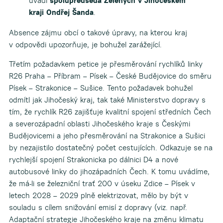
uvádí
spolupředseda Zelených v Jihočeském
kraji Ondřej Šanda
.
Absence zájmu obcí o takové úpravy, na kterou kraj
v odpovědi upozorňuje, je bohužel zarážející.
Třetím požadavkem petice je přesměrování rychlíků linky
R26 Praha – Příbram – Písek – České Budějovice do směru
Písek – Strakonice – Sušice. Tento požadavek bohužel
odmítl jak Jihočeský kraj, tak také Ministerstvo dopravy s
tím, že rychlík R26 zajišťuje kvalitní spojení středních Čech
a severozápadní oblasti Jihočeského kraje s Českými
Budějovicemi a jeho přesměrování na Strakonice a Sušici
by nezajistilo dostatečný počet cestujících. Odkazuje se na
rychlejší spojení Strakonicka po dálnici D4 a nové
autobusové linky do jihozápadních Čech. K tomu uvádíme,
že má-li se železniční trať 200 v úseku Zdice – Písek v
letech 2028 – 2029 plně elektrizovat, mělo by být v
souladu s cílem snižování emisí z dopravy (viz. např.
Adaptační strategie Jihočeského kraje na změnu klimatu