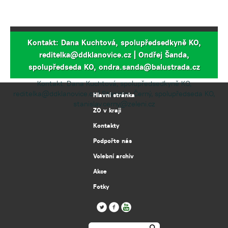
Kontakt: Dana Kuchtová, spolupředsedkyně KO,
reditelka@ddklanovice.cz | Ondřej Šanda,
spolupředseda KO, ondra.sanda@balustrada.cz
Kontakt: Dana Kuchtová, spolupředsedkyně KO,
reditelka@ddklanovice.cz | Stanislav Černý, spolupředseda KO,
Hlavní stránka
stanislav.cerny@zeleni.cz
ZO v kraji
Kontakty
Podpořte nás
Volební archiv
Akce
Fotky