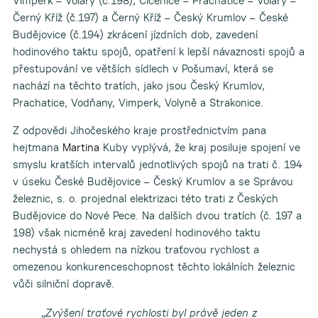
Vimperk – Volary (č.198), Číčenice – Prachatice – Volary –
Černý Kříž (č.197) a Černý Kříž – Český Krumlov – České
Budějovice (č.194) zkrácení jízdních dob, zavedení
hodinového taktu spojů, opatření k lepší návaznosti spojů a
přestupování ve větších sídlech v Pošumaví, která se
nachází na těchto tratích, jako jsou Český Krumlov,
Prachatice, Vodňany, Vimperk, Volyně a Strakonice.
Z odpovědi Jihočeského kraje prostřednictvím pana
hejtmana
Martina
Kuby vyplývá, že kraj posiluje spojení ve
smyslu kratších intervalů jednotlivých spojů na trati č. 194
v úseku České Budějovice – Český Krumlov a se Správou
železnic, s. o. projednal elektrizaci této trati z Českých
Budějovice do Nové Pece. Na dalších dvou tratích (č. 197 a
198) však nicméně kraj zavedení hodinového taktu
nechystá s ohledem na nízkou traťovou rychlost a
omezenou konkurenceschopnost těchto lokálních železnic
vůči silniční dopravě.
„
Zvýšení traťové rychlosti byl právě jeden z