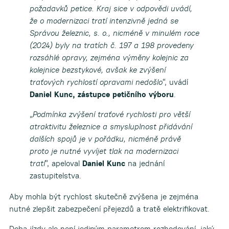
požadavků petice. Kraj sice v odpovědi uvádí,
že o modernizaci tratí intenzivně jedná se
Správou železnic, s. o., nicméně v minulém roce
(2024) byly na tratích č. 197 a 198 provedeny
rozsáhlé opravy, zejména výměny kolejnic za
kolejnice bezstykové, avšak ke zvýšení
traťových rychlostí opravami nedošlo
“, uvádí
Daniel Kunc, zástupce petičního výboru
.
„
Podmínka zvýšení traťové rychlosti pro větší
atraktivitu železnice a smysluplnost přidávání
dalších spojů je v pořádku, nicméně právě
proto je nutné vyvíjet tlak na modernizaci
tratí
“, apeloval
Daniel Kunc
na jednání
zastupitelstva.
Aby mohla být rychlost skutečně zvýšena je zejména
nutné zlepšit zabezpečení přejezdů a tratě elektrifikovat.
Doba jízdy ale není jediným parametrem rozhodování, jaký