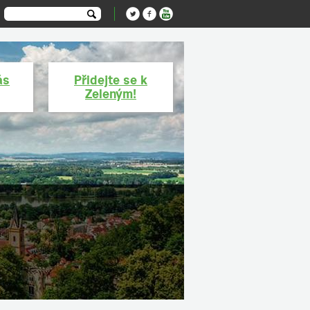
ás
Přidejte se k
Zeleným!