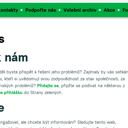
ontakty
Podpořte nás
Volební archiv
Akce
Fo
s
k nám
ěli byste přispět k řešení jeho problémů? Zajímaly by vás setkán
i, kteří si uvědomují svou zodpovědnost za stav společnosti, za
ečenských problémů?
Přidejte se
, přijďte se podívat na některou z
te přihlášku
do Strany zelených.
e
ngažovat, ale chcete být informováni? Sledujte tento web,