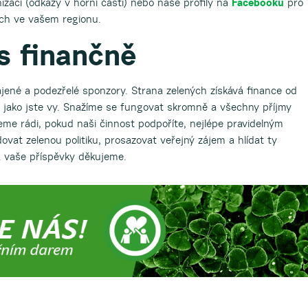
izací (odkazy v horní části) nebo naše profily na
Facebooku
pro
ých ve vašem regionu.
s finančně
ené a podezřelé sponzory. Strana zelených získává finance od
é jako jste vy. Snažíme se fungovat skromně a všechny příjmy
e rádi, pokud naši činnost podpoříte, nejlépe pravidelným
vat zelenou politiku, prosazovat veřejný zájem a hlídat ty
a vaše příspěvky děkujeme.