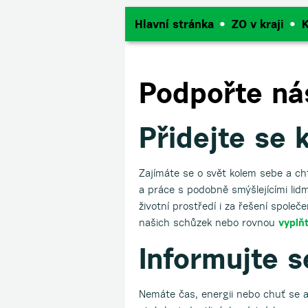
Hlavní stránka
ZO v kraji
K
Podpořte ná
Přidejte se 
Zajímáte se o svět kolem sebe a cht
a práce s podobně smýšlejícími lidm
životní prostředí i za řešení spol
našich schůzek nebo rovnou
vyplň
Informujte s
Nemáte čas, energii nebo chuť se a