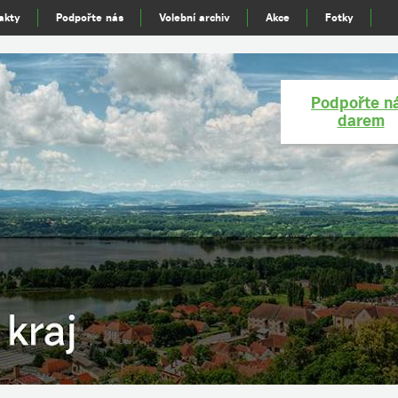
akty
Podpořte nás
Volební archiv
Akce
Fotky
Podpořte n
darem